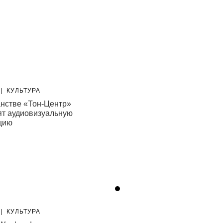
|
КУЛЬТУРА
НОВОСТИ
|
КУЛЬТУРА
анстве «Тон-Центр»
Вышел первый трейлер фил
ят аудиовизуальную
«Прайм-тайм» с Робертом
цию
Паттинсоном
06.08.26
|
КУЛЬТУРА
НОВОСТИ
|
КУЛЬТУРА