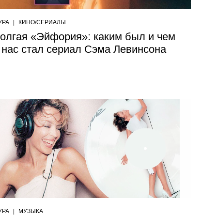
УРА
|
КИНО/СЕРИАЛЫ
олгая «Эйфория»: каким был и чем
 нас стал сериал Сэма Левинсона
УРА
|
МУЗЫКА