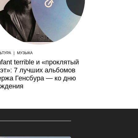
ЬТУРА
|
МУЗЫКА
fant terrible и «проклятый
эт»: 7 лучших альбомов
ржа Генсбура — ко дню
ождения