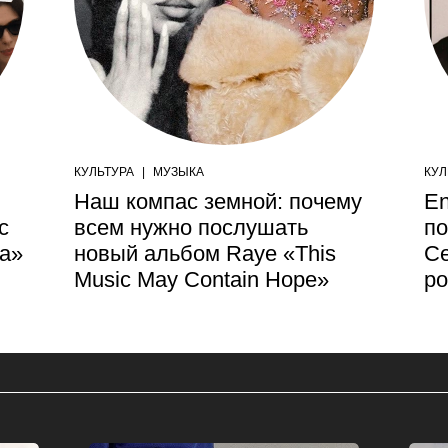
КУЛЬТУРА
|
МУЗЫКА
КУЛ
Наш компас земной: почему
En
с
всем нужно послушать
по
da»
новый альбом Raye «This
Се
Music May Contain Hope»
р