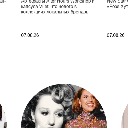
ап-
Артефакты After Hours Workshop и
New Star 
капсула Vilet: что нового в
«Розе Ху
коллекциях локальных брендов
07.08.26
07.08.26