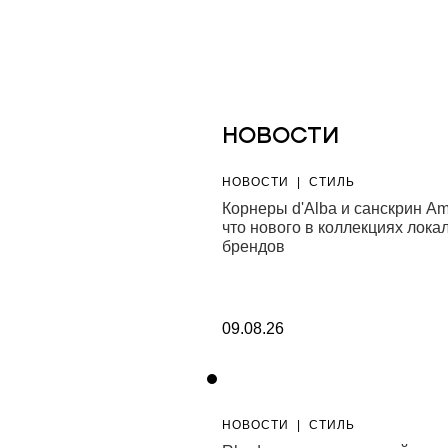
НОВОСТИ
|
ЖИЗНЬ
НОВОСТИ
|
СТИЛЬ
 Resorts проведет круизы
Корнеры d'Alba и санскрин Am
 Балос
что нового в коллекциях лока
брендов
09.08.26
|
КУЛЬТУРА
НОВОСТИ
|
СТИЛЬ