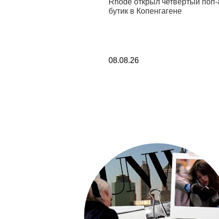
ственной Третьяковской
Rhode открыл четвертый поп-
окажут фотографии,
бутик в Копенгагене
 на Huawei Pura 90s
08.08.26