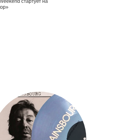
Weekend стартует на
Masters Bookstore выпустил
тор»
альманах «Сады»
06.08.26