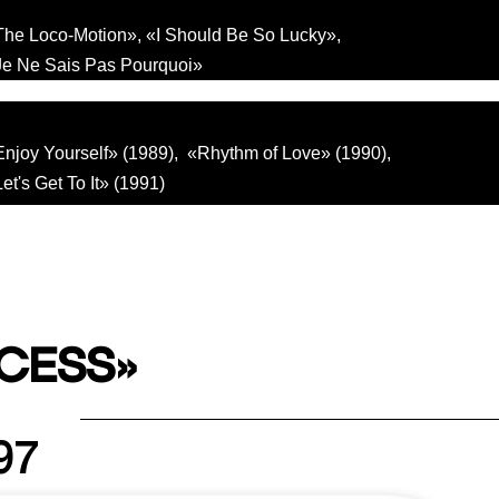
The Loco-Motion», «I Should Be So Lucky»,
Je Ne Sais Pas Pourquoi»
njoy Yourself» (1989), «Rhythm of Love» (1990),
et's Get To It» (1991)
NCESS»
97