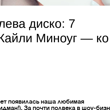
ева диско: 7
Кайли Миноуг — ко
 свет появилась наша любимая
идман!). За почти полвека в шоу-биз