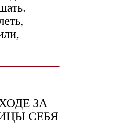
шать.
леть,
или,
ХОДЕ ЗА
ИЦЫ СЕБЯ