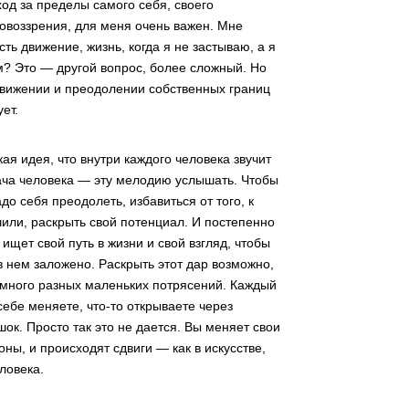
ход за пределы самого себя, своего
воззрения, для меня очень важен. Мне
есть движение, жизнь, когда я не застываю, а я
м? Это — другой вопрос, более сложный. Но
движении и преодолении собственных границ
ет.
ая идея, что внутри каждого человека звучит
ача человека — эту мелодию услышать. Чтобы
до себя преодолеть, избавиться от того, к
чили, раскрыть свой потенциал. И постепенно
ищет свой путь в жизни и свой взгляд, чтобы
 в нем заложено. Раскрыть этот дар возможно,
много разных маленьких потрясений. Каждый
 себе меняете, что-то открываете через
ок. Просто так это не дается. Вы меняет свои
ны, и происходят сдвиги — как в искусстве,
еловека.