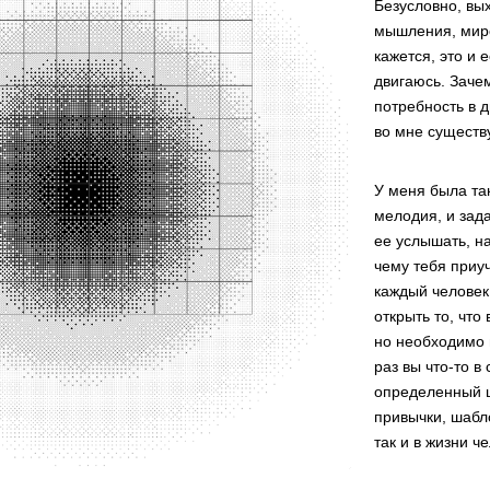
Безусловно, вы
мышления, миро
кажется, это и 
двигаюсь. Заче
потребность в 
во мне существу
У меня была так
мелодия, и зад
ее услышать, на
чему тебя приу
каждый человек 
открыть то, что
но необходимо 
раз вы что-то в
определенный ш
привычки, шабло
так и в жизни ч