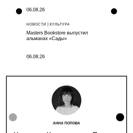
06.08.26
06.08.26
НОВОСТИ
КУЛЬТУРА
НОВОСТИ
К
коллекцию
Masters Bookstore выпустил
Генеральны
альманах «Сады»
прогнозиру
сборы «Мст
06.08.26
05.08.26
АННА ПОПОВА