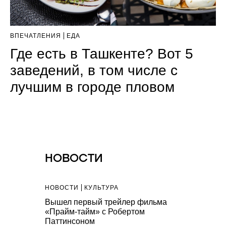
ВПЕЧАТЛЕНИЯ
ЕДА
Где есть в Ташкенте? Вот 5
заведений, в том числе с
лучшим в городе пловом
НОВОСТИ
НОВОСТИ
КУЛЬТУРА
НОВОСТИ
С
вода
Вышел первый трейлер фильма
New Balanc
август
«Прайм-тайм» с Робертом
Night Lights
Паттинсоном