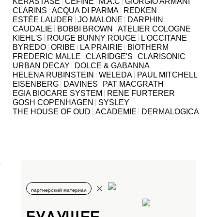
KÉRASTASE
CEFINE
M.A.C
GIORGIO ARMANI
CLARINS
ACQUA DI PARMA
REDKEN
ESTÉE LAUDER
JO MALONE
DARPHIN
CAUDALIE
BOBBI BROWN
ATELIER COLOGNE
KIEHL'S
ROUGE BUNNY ROUGE
L'OCCITANE
BYREDO
ORIBE
LA PRAIRIE
BIOTHERM
FREDERIC MALLE
CLARIDGE'S
CLARISONIC
URBAN DECAY
DOLCE & GABANNA
HELENA RUBINSTEIN
WELEDA
PAUL MITCHELL
EISENBERG
DAVINES
PAT MACGRATH
EGIA BIOCARE SYSTEM
RENE FURTERER
GOSH COPENHAGEN
SYSLEY
THE HOUSE OF OUD
ACADEMIE
DERMALOGICA
партнерский материал