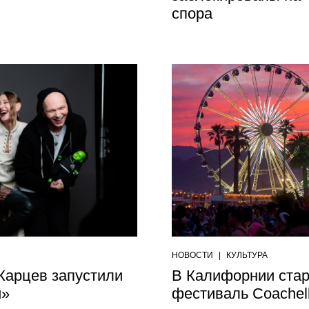
спора
НОВОСТИ
|
КУЛЬТУРА
Карцев запустили
В Калифорнии ста
и»
фестиваль Coachel