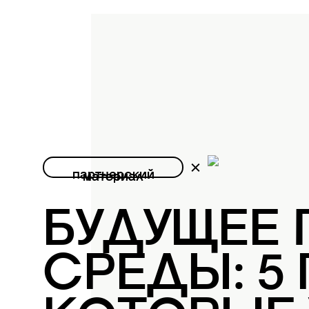
партнерский
материал
БУДУЩЕЕ
СРЕДЫ: 5