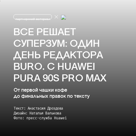
партнерский материал
ВСЕ РЕШАЕТ
СУПЕРЗУМ: ОДИН
ДЕНЬ РЕДАКТОРА
BURO. С HUAWEI
PURA 90S PRO MAX
От первой чашки кофе
до финальных правок по тексту
Текст: Анастасия Дроздова
Дизайн: Наталья Валькова
Фото: пресс-служба Huawei