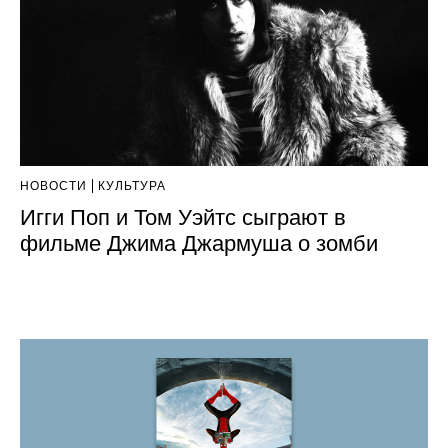
НОВОСТИ
КУЛЬТУРА
Игги Поп и Том Уэйтс сыграют в
фильме Джима Джармуша о зомби