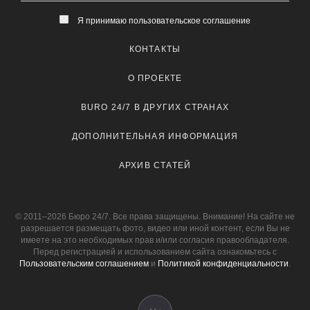
Я принимаю пользовательское соглашение
КОНТАКТЫ
О ПРОЕКТЕ
BURO 24/7 В ДРУГИХ СТРАНАХ
ДОПОЛНИТЕЛЬНАЯ ИНФОРМАЦИЯ
АРХИВ СТАТЕЙ
© 2011–2026 Бюро 24/7. Все права защищены. Внимание! На сайте не
разрешается размещать фото, видео или иной контент, если Вы не
имеете на это необходимых прав и/или согласия правообладателя.
Перед регистрацией и использованием сайта ознакомьтесь с
Пользовательским соглашением
и
Политикой конфиденциальности
.