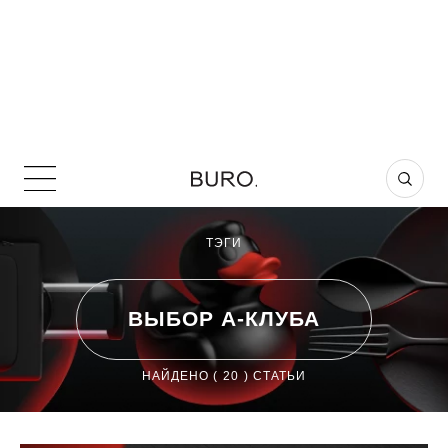
ТЭГИ
ВЫБОР А-КЛУБА
НАЙДЕНО (
20
) СТАТЬИ