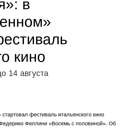
я»: в
венном»
фестиваль
го кино
о 14 августа
 стартовал фестиваль итальянского кино
м Федерико Феллини «Восемь с половиной». Об