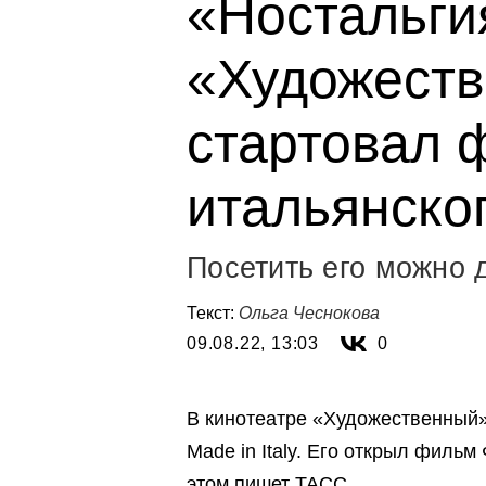
«Ностальги
«Художест
стартовал 
итальянско
Посетить его можно д
Текст:
Ольга Чеснокова
09.08.22, 13:03
0
В кинотеатре «Художественный»
Made in Italy. Его открыл филь
этом пишет
ТАСС
.