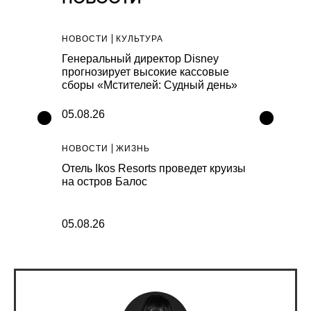
НОВОСТИ
КУЛЬТУРА
НОВОСТИ
К
мную
Генеральный директор Disney
В Государс
bble Shoes
прогнозирует высокие кассовые
галерее по
сборы «Мстителей: Судный день»
сделанные 
05.08.26
05.08.26
НОВОСТИ
ЖИЗНЬ
НОВОСТИ
С
 Нолана
Отель Ikos Resorts проведет круизы
Бренд Age o
ллиард
на остров Балос
школьную к
05.08.26
05.08.26