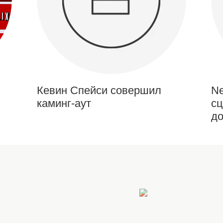
Кевин Спейси совершил
Ne
каминг-аут
сц
до