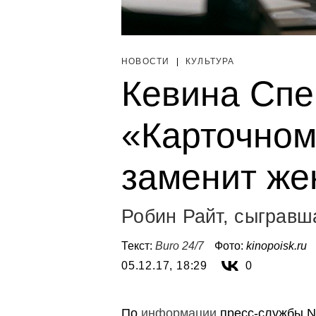
НОВОСТИ
|
КУЛЬТУРА
Кевина Спе
«Карточном
заменит ж
Робин Райт, сыгравш
Текст:
Buro 24/7
Фото:
kinopoisk.ru
05.12.17, 18:29
0
По
информации
пресс-службы Ne