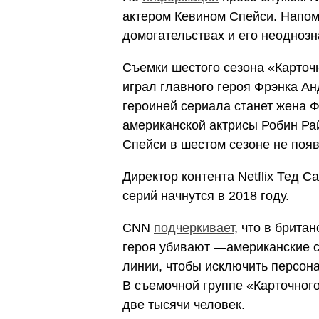
актером Кевином Спейси. Напо
домогательствах и его неоднозн
Съемки шестого сезона «Карточн
играл главного героя Фрэнка А
героиней сериала станет жена 
американской актрисы Робин Ра
Спейси в шестом сезоне не появ
Директор контента Netflix Тед 
серий начнутся в 2018 году.
CNN
подчеркивает
, что в брита
героя убивают —американские с
линии, чтобы исключить персон
В съемочной группе «Карточног
две тысячи человек.