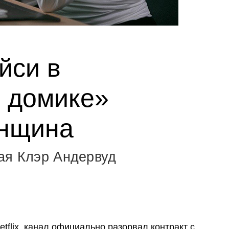
йси в
 домике»
енщина
ая Клэр Андервуд
tflix, канал официально разорвал контракт с