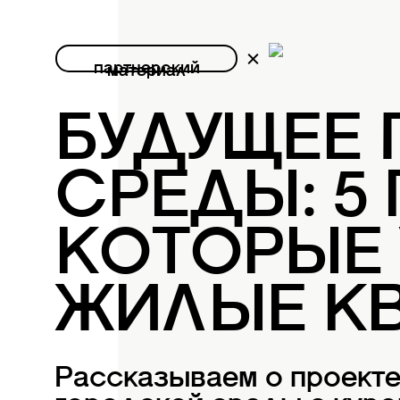
партнерский
материал
БУДУЩЕЕ
СРЕДЫ: 5
КОТОРЫЕ
ЖИЛЫЕ К
Рассказываем о проект