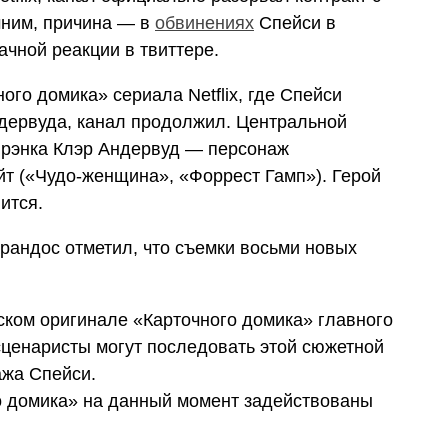
мним, причина — в
обвинениях
Спейси в
ачной реакции в твиттере.
ого домика» сериала Netflix, где Спейси
ндервуда, канал продолжил. Центральной
Фрэнка Клэр Андервуд — персонаж
йт («Чудо-женщина», «Форрест Гамп»). Герой
ится.
Сарандос отметил, что съемки восьми новых
нском оригинале «Карточного домика» главного
ценаристы могут последовать этой сюжетной
ажа Спейси.
о домика» на данный момент задействованы