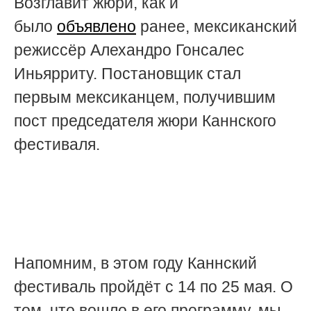
Возглавит жюри, как и
было
объявлено
ранее,
мексиканский
режиссёр
Алехандро Гонсалес
Иньярриту.
Постановщик стал
первым мексиканцем, получившим
пост председателя жюри Каннского
фестиваля.
Напомним, в этом году Каннский
фестиваль пройдёт с 14 по 25 мая. О
том, что вошло в его программу, мы