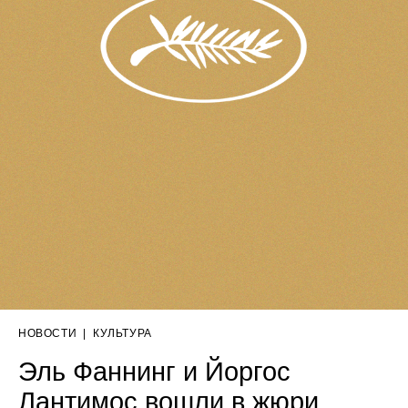
НОВОСТИ
|
КУЛЬТУРА
Эль Фаннинг и Йоргос
Лантимос вошли в жюри