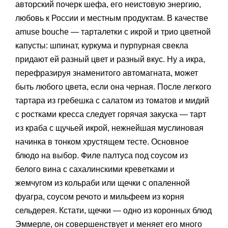
авторский почерк шефа, его неистовую энергию,
любовь к России и местным продуктам. В качестве
amuse bouche — тарталетки с икрой и трио цветной
капусты: шпинат, куркума и пурпурная свекла
придают ей разный цвет и разный вкус. Ну а икра,
перефразируя знаменитого автомагната, может
быть любого цвета, если она черная. После легкого
тартара из гребешка с салатом из томатов и мидий
с ростками кресса следует горячая закуска — тарт
из краба с щучьей икрой, нежнейшая муслиновая
начинка в тонком хрустящем тесте. Основное
блюдо на выбор. Филе палтуса под соусом из
белого вина с сахалинскими креветками и
жемчугом из кольраби или щечки с опаленной
фуагра, соусом речото и мильфеем из корня
сельдерея. Кстати, щечки — одно из коронных блюд
Эммерле, он совершенствует и меняет его много