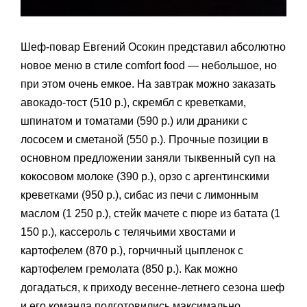
Шеф-повар Евгений Осокин представил абсолютно
новое меню в стиле comfort food — небольшое, но
при этом очень емкое. На завтрак можно заказать
авокадо-тост (510 р.), скрембл с креветками,
шпинатом и томатами (590 р.) или драники с
лососем и сметаной (550 р.). Прочные позиции в
основном предложении заняли тыквенный суп на
кокосовом молоке (390 р.), орзо с аргентинскими
креветками (950 р.), сибас из печи с лимонным
маслом (1 250 р.), стейк мачете с пюре из батата (1
150 р.), кассероль с телячьими хвостами и
картофелем (870 р.), горчичный цыпленок с
картофелем гремолата (850 р.). Как можно
догадаться, к приходу весенне-летнего сезона шеф
и его команда подготовились максимально