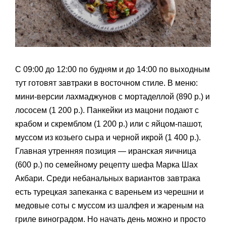
С 09:00 до 12:00 по будням и до 14:00 по выходным
тут готовят завтраки в восточном стиле. В меню:
мини-версии лахмаджунов с мортаделлой (890 р.) и
лососем (1 200 р.). Панкейки из мацони подают с
крабом и скремблом (1 200 р.) или с яйцом-пашот,
муссом из козьего сыра и черной икрой (1 400 р.).
Главная утренняя позиция — иранская яичница
(600 р.) по семейному рецепту шефа Марка Шах
Акбари. Среди небанальных вариантов завтрака
есть турецкая запеканка с вареньем из черешни и
медовые соты с муссом из шалфея и жареным на
гриле виноградом. Но начать день можно и просто