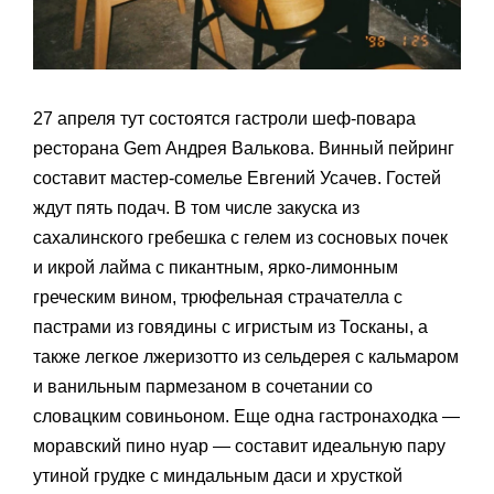
27 апреля тут состоятся гастроли шеф-повара
ресторана Gem Андрея Валькова. Винный пейринг
составит мастер-сомелье Евгений Усачев. Гостей
ждут пять подач. В том числе закуска из
сахалинского гребешка с гелем из сосновых почек
и икрой лайма с пикантным, ярко-лимонным
греческим вином, трюфельная страчателла с
пастрами из говядины с игристым из Тосканы, а
также легкое лжеризотто из сельдерея с кальмаром
и ванильным пармезаном в сочетании со
словацким совиньоном. Еще одна гастронаходка —
моравский пино нуар — составит идеальную пару
утиной грудке с миндальным даси и хрусткой