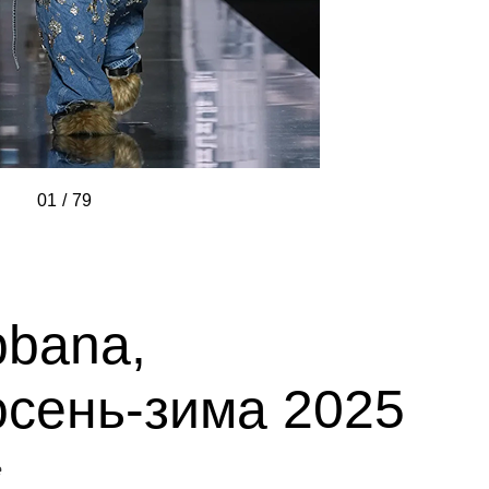
01
/
/
/
/
/
/
/
/
/
/
/
/
/
/
/
/
/
/
/
/
/
/
/
/
/
/
/
/
/
/
/
/
/
/
/
/
/
/
/
/
/
/
/
/
/
/
/
/
/
/
/
/
/
/
/
/
/
/
/
/
/
/
/
/
/
/
/
/
/
/
/
/
/
/
/
/
/
/
/
79
bbana,
осень-зима 2025
e