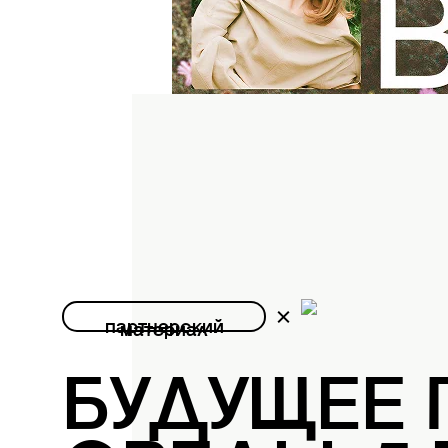
партнерский
материал
БУДУЩЕЕ