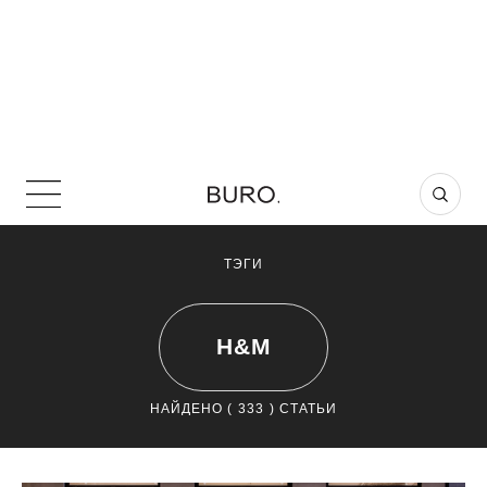
ТЭГИ
H&M
НАЙДЕНО (
333
) СТАТЬИ