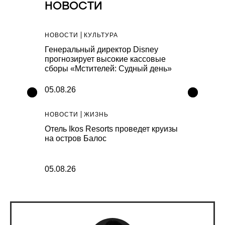
НОВОСТИ
НОВОСТИ
КУЛЬТУРА
НОВОСТИ
К
мную
Генеральный директор Disney
В Государс
bble Shoes
прогнозирует высокие кассовые
галерее по
сборы «Мстителей: Судный день»
сделанные 
05.08.26
05.08.26
НОВОСТИ
ЖИЗНЬ
НОВОСТИ
С
 Нолана
Отель Ikos Resorts проведет круизы
Бренд Age o
ллиард
на остров Балос
школьную к
05.08.26
05.08.26