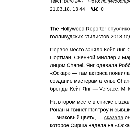
Текст:
Buro 24/7
Фото:
hollywoodrep
21.03.18, 13:44
0
The Hollywood Reporter
опублик
голливудских стилистов 2018 го
Первое место заняла Кейт Янг. 
Портман, Сиенной Миллер и Мар
лицом Chanel. Янг одевала Роб
«Оскар» — там актриса появилас
создание мастерам ателье Chan
бренды Кейт Янг — Versace, Mi Miu
На втором месте в списке оказ
Ронан и Гвинет Пэлтроу и бывши
— знаковый цвет», —
сказала
он
которое Сирша надела на «Оска