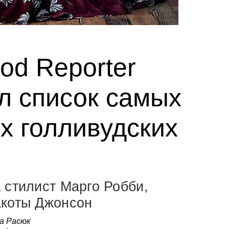
od Reporter
л список самых
х голливудских
 стилист Марго Робби,
акоты Джонсон
а Расюк