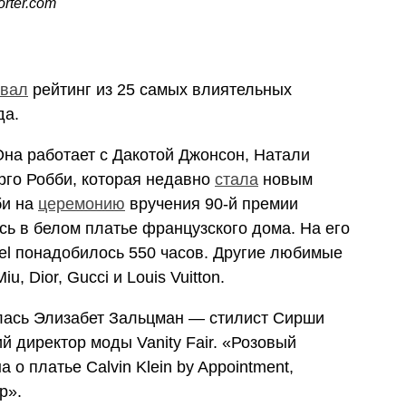
orter.com
овал
рейтинг из 25 самых влиятельных
да.
Она работает с Дакотой Джонсон, Натали
го Робби, которая недавно
стала
новым
би на
церемонию
вручения 90-й премии
ь в белом платье французского дома. На его
el понадобилось 550 часов. Другие любимые
, Dior, Gucci и Louis Vuitton.
алась Элизабет Зальцман — стилист Сирши
й директор моды Vanity Fair. «Розовый
а о платье Calvin Klein by Appointment,
р».