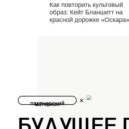
Как повторить культовый
образ: Кейт Бланшетт на
красной дорожке «Оскара
партнерский
материал
БУДУЩЕЕ