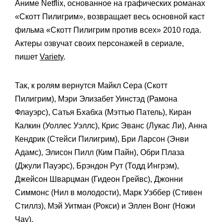
Аниме Netflix, основанное на графических романах
«Скотт Пилигрим», возвращает весь основной каст
фильма «Скотт Пилигрим против всех» 2010 года.
Актеры озвучат своих персонажей в сериале,
пишет
Variety
.
Так, к ролям вернутся Майкл Сера (Скотт
Пилигрим), Мэри Элизабет Уинстэд (Рамона
Флауэрс), Сатья Бхабха (Мэттью Патель), Киран
Калкин (Уоллес Уэллс), Крис Эванс (Лукас Ли), Анна
Кендрик (Стейси Пилигрим), Бри Ларсон (Энви
Адамс), Элисон Пилл (Ким Пайн), Обри Плаза
(Джули Пауэрс), Брэндон Рут (Тодд Ингрэм),
Джейсон Шварцман (Гидеон Грейвс), Джонни
Симмонс (Нил в молодости), Марк Уэббер (Стивен
Стиллз), Мэй Уитман (Рокси) и Эллен Вонг (Ножи
Чау).