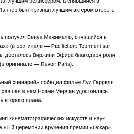
тал лучшим режиссером, а снявшийся в
Ланнер был признан лучшим актером второго
ль получил Бенуа Мажимелю, снявшийся в
» (в оригинале — Pacifiction: Tourment sur
рисы досталось Виржини Эфира благодаря роли
в оригинале — Revoir Paris).
ьный сценарий» победил фильм Луи Гарреля
сыгравшая в нем Ноэми Мерлан удостоилась
ь второго плана.
ия кинематографических искусств и наук
на 95-й церемонии вручения премии «Оскар»