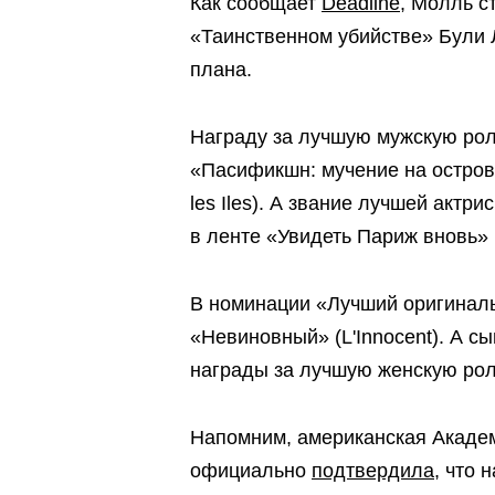
Как сообщает
Deadline
, Молль с
«Таинственном убийстве» Були 
плана.
Награду за лучшую мужскую ро
«Пасификшн: мучение на островах
les Iles). А звание лучшей акт
в ленте «Увидеть Париж вновь» (
В номинации «Лучший оригинал
«Невиновный» (L'Innocent). А 
награды за лучшую женскую рол
Напомним, американская Академ
официально
подтвердила
, что 