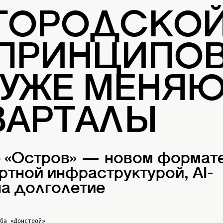
 ГОРОДСКО
 ПРИНЦИПОВ
 УЖЕ МЕНЯ
ВАРТАЛЫ
е «Остров» — новом формат
ртной инфраструктурой, AI-
а долголетие
жба
«Донстрой»