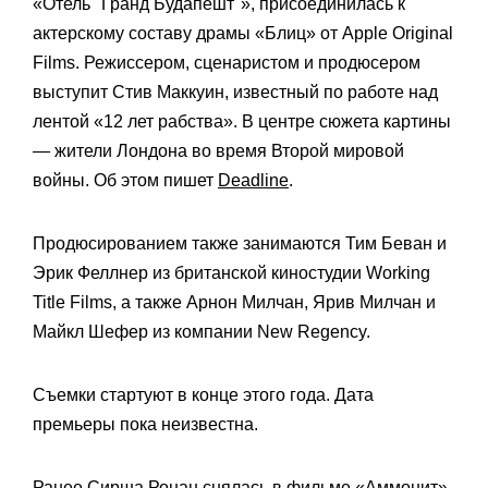
«Отель "Гранд Будапешт"», присоединилась к
актерскому составу драмы «Блиц» от Apple Original
Films. Режиссером, сценаристом и продюсером
выступит Стив Маккуин, известный по работе над
лентой «12 лет рабства». В центре сюжета картины
— жители Лондона во время Второй мировой
войны. Об этом пишет
Deadline
.
Продюсированием также занимаются Тим Беван и
Эрик Феллнер из британской киностудии Working
Title Films, а также Арнон Милчан, Ярив Милчан и
Майкл Шефер из компании New Regency.
Съемки стартуют в конце этого года. Дата
премьеры пока неизвестна.
Ранее Сирша Ронан снялась в фильме «Аммонит».