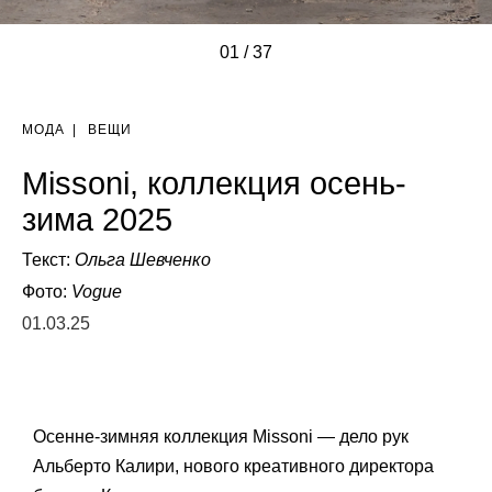
01
/
/
/
/
/
/
/
/
/
/
/
/
/
/
/
/
/
/
/
/
/
/
/
/
/
/
/
/
/
/
/
/
/
/
/
/
/
37
МОДА
|
ВЕЩИ
Missoni, коллекция осень-
зима 2025
Текст:
Ольга Шевченко
Фото:
Vogue
01.03.25
Осенне-зимняя коллекция Missoni — дело рук
Альберто Калири, нового креативного директора