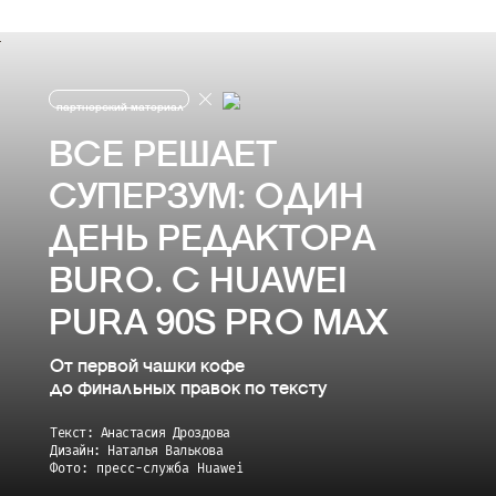
партнерский материал
ВСЕ РЕШАЕТ
СУПЕРЗУМ: ОДИН
ДЕНЬ РЕДАКТОРА
BURO. С HUAWEI
PURA 90S PRO MAX
От первой чашки кофе
до финальных правок по тексту
Текст: Анастасия Дроздова
Дизайн: Наталья Валькова
Фото: пресс-служба Huawei