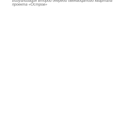
Визуализация второй очереди двенадцатого квартала
проекта «Остров»