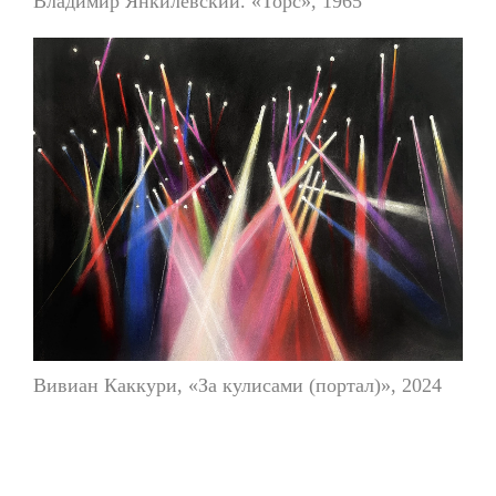
Владимир Янкилевский. «Торс», 1965
Вивиан Каккури, «За кулисами (портал)», 2024