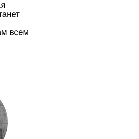
ая
танет
ам всем