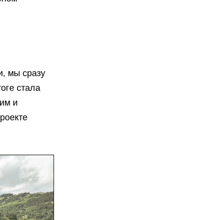
и, мы сразу
оге стала
им и
проекте