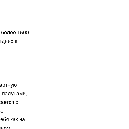
 более 1500
едних в
дартную
я палубами,
ается с
ое
ебя как на
еном