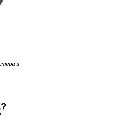
стера в
Е?
?