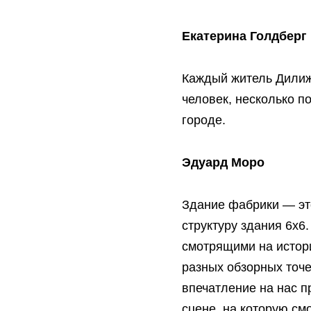
Екатерина Голдберг
Каждый житель Дилиж
человек, несколько п
городе.
Эдуард Моро
Здание фабрики — это
структуру здания 6x6
смотрящими на истор
разных обзорных точе
впечатление на нас п
сцене, на которую см