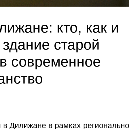
ижане: кто, как и
 здание старой
в современное
анство
 в Дилижане в рамках региональн