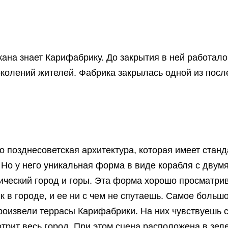
ана знает Карифабрику. До закрытия в ней работало
околений жителей. Фабрика закрылась одной из посл
 позднесоветская архитектура, которая имеет стан
. Но у него уникальная форма в виде корабля с двум
ический город и горы. Эта форма хорошо просматрив
к в городе, и ее ни с чем не спутаешь. Самое больш
роизвели террасы Карифабрики. На них чувствуешь с
отрит весь город. При этом сцена расположена в зел