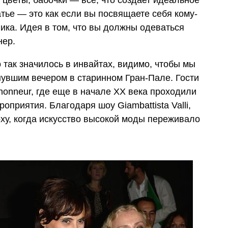
цветы, бабочки — все, что создает идеальное
тье — это как если вы посвящаете себя кому-
ика. Идея в том, что вы должны одеваться
нер.
 так значилось в инвайтах, видимо, чтобы мы
нувшим вечером в старинном Гран-Пале. Гости
honneur, где еще в начале XX века проходили
оприятия. Благодаря шоу Giambattista Valli,
оху, когда искусство высокой моды переживало