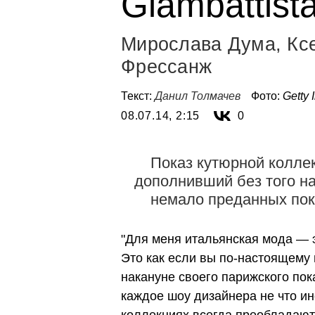
Giambattista
Мирослава Дума, Ксе
Фрессанж
Текст:
Данил Толмачев
Фото:
Getty
08.07.14, 2:15
0
Показ кутюрной коллекц
дополнивший без того н
немало преданных пок
"Для меня итальянская мода — э
Это как если вы по-настоящему
накануне своего парижского пока
каждое шоу дизайнера не что ино