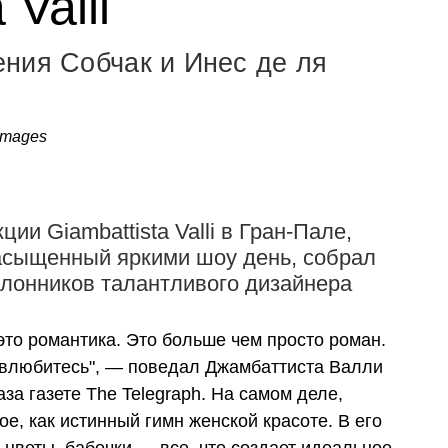
 Valli
ния Собчак и Инес де ля
 Images
ии Giambattista Valli в Гран-Пале,
асыщенный яркими шоу день, собрал
лонников талантливого дизайнера
то романтика. Это больше чем просто роман.
 влюбитесь", — поведал Джамбаттиста Валли
за газете The Telegraph. На самом деле,
е, как истинный гимн женской красоте. В его