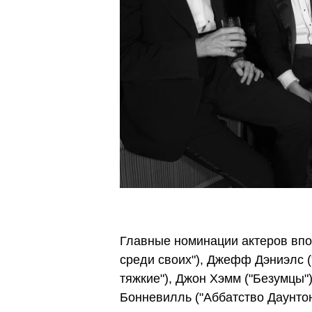
Главные номинации актеров впо
среди своих"), Джефф Дэниэлс (
тяжкие"), Джон Хэмм ("Безумцы"
Бонневилль ("Аббатство Даунтон"