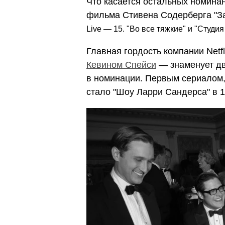
Что касается остальных номинан
фильма Стивена Содерберга "З
Live — 15. "Во все тяжкие" и "Студи
Главная гордость компании Netf
Кевином Спейси
— знаменует дв
в номинации. Первым сериалом,
стало "Шоу Ларри Сандерса" в 1