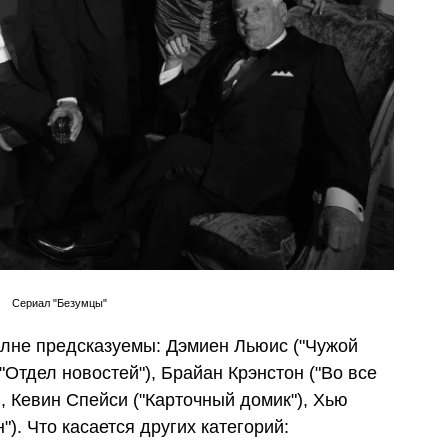
Сериал "Безумцы"
лне предсказуемы: Дэмиен Льюис ("Чужой
"Отдел новостей"), Брайан Крэнстон ("Во все
), Кевин Спейси ("Карточный домик"), Хью
). Что касается других категорий: