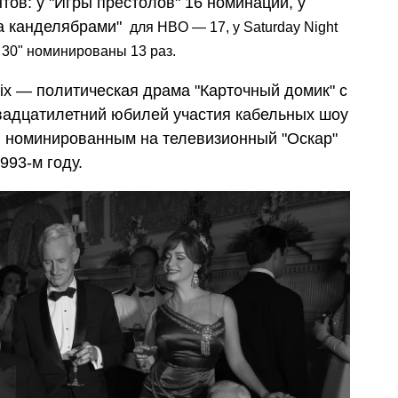
тов: у "Игры престолов" 16 номинаций, у
а канделябрами"
для HBO — 17, у Saturday Night
я 30" номинированы 13 раз.
lix
—
политическая драма "Карточный домик" с
адцатилетний юбилей участия кабельных шоу
 номинированным на телевизионный "Оскар"
993-м году.