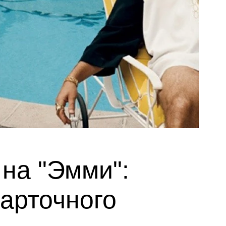
на "Эмми":
арточного