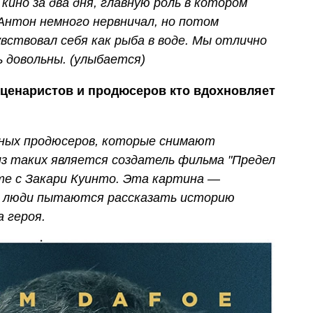
кино за два дня, главную роль в котором
Антон немного нервничал, но потом
вствовал себя как рыба в воде. Мы отлично
ь довольны. (улыбается)
ценаристов и продюсеров кто вдохновляет
рных продюсеров, которые снимают
 таких является создатель фильма "Предел
сте с Закари Куинто. Эта картина —
да люди пытаются рассказать историю
а героя.