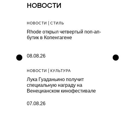
НОВОСТИ
НОВОСТИ
СТИЛЬ
НОВОСТИ
С
ьяковской
Rhode открыл четвертый поп-ап-
Артефакты A
рафии,
бутик в Копенгагене
капсула Vile
ura 90s
коллекциях
08.08.26
07.08.26
НОВОСТИ
КУЛЬТУРА
НОВОСТИ
К
 выпустил
Лука Гуаданьино получит
В простран
специальную награду на
представят
Венецианском кинофестивале
инсталляц
07.08.26
07.08.26