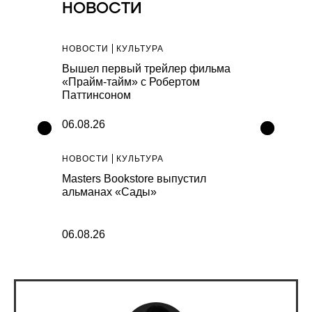
НОВОСТИ
НОВОСТИ
КУЛЬТУРА
НОВОСТИ
С
вода
Вышел первый трейлер фильма
New Balanc
август
«Прайм-тайм» с Робертом
Night Lights
Паттинсоном
06.08.26
06.08.26
НОВОСТИ
КУЛЬТУРА
НОВОСТИ
К
коллекцию
Masters Bookstore выпустил
Генеральны
альманах «Сады»
прогнозиру
сборы «Мст
06.08.26
05.08.26