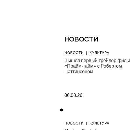
НОВОСТИ
|
КУЛЬТУРА
НОВОСТИ
|
КУЛЬТУРА
студии Винзавода
Вышел первый трейлер филь
программу на август
«Прайм-тайм» с Робертом
Паттинсоном
06.08.26
|
СТИЛЬ
НОВОСТИ
|
КУЛЬТУРА