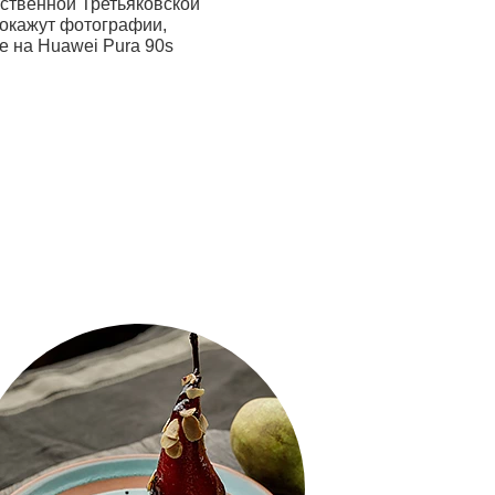
рственной Третьяковской
Адвоа Абоа снялась в рекла
покажут фотографии,
кампании для футбольного к
е на Huawei Pura 90s
Arsenal
04.08.26