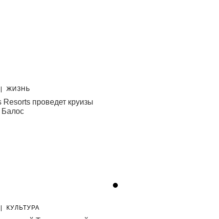
|
ЖИЗНЬ
НОВОСТИ
|
СТИЛЬ
s Resorts проведет круизы
Бренд Age of Innocence выпу
 Балос
школьную коллекцию
05.08.26
|
КУЛЬТУРА
НОВОСТИ
|
СТИЛЬ