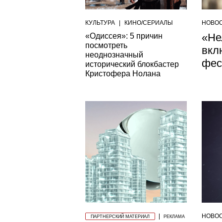
КУЛЬТУРА
|
КИНО/СЕРИАЛЫ
НОВО
«Не
«Одиссея»: 5 причин
посмотреть
вкл
неоднозначный
фес
исторический блокбастер
Кристофера Нолана
НОВО
ПАРТНЕРСКИЙ МАТЕРИАЛ
РЕКЛАМА