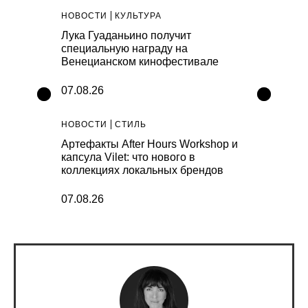
НОВОСТИ
КУЛЬТУРА
НОВОСТИ
К
 выпустил
Лука Гуаданьино получит
В простран
специальную награду на
представят
Венецианском кинофестивале
инсталляц
07.08.26
07.08.26
НОВОСТИ
СТИЛЬ
НОВОСТИ
К
рекламной
Артефакты After Hours Workshop и
New Star W
ого клуба
капсула Vilet: что нового в
«Розе Хуто
коллекциях локальных брендов
07.08.26
07.08.26