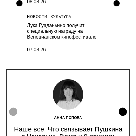
08.08.26
07.08.26
НОВОСТИ
КУЛЬТУРА
НОВОСТИ
К
 выпустил
Лука Гуаданьино получит
В простран
специальную награду на
представят
Венецианском кинофестивале
инсталляц
07.08.26
07.08.26
АННА ПОПОВА
Наше все. Что связывает Пушкина