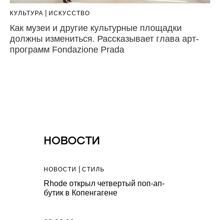
КУЛЬТУРА
ИСКУССТВО
Как музеи и другие культурные площадки
должны измениться. Рассказывает глава арт-
программ Fondazione Prada
НОВОСТИ
НОВОСТИ
СТИЛЬ
НОВОСТИ
С
ьяковской
Rhode открыл четвертый поп-ап-
Артефакты A
рафии,
бутик в Копенгагене
капсула Vile
ura 90s
коллекциях