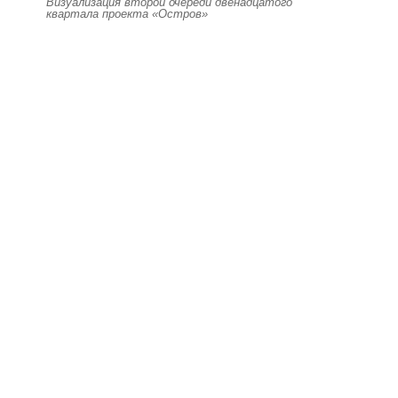
Визуализация второй очереди двенадцатого
квартала проекта «Остров»