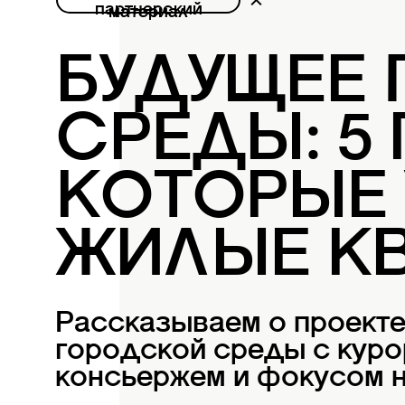
партнерский
материал
БУДУЩЕЕ
СРЕДЫ: 5
КОТОРЫЕ
ЖИЛЫЕ К
Рассказываем о проект
городской среды с куро
консьержем и фокусом н