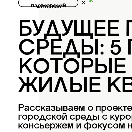
партнерский
материал
БУДУЩЕЕ
СРЕДЫ: 5
КОТОРЫЕ
ЖИЛЫЕ К
Рассказываем о проект
городской среды с куро
консьержем и фокусом н