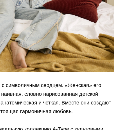
 с символичным сердцем. «Женская» его
о наивная, словно нарисованная детской
 анатомическая и четкая. Вместе они создают
астоящая гармоничная любовь.
иальную коллекцию A-Type с культовыми