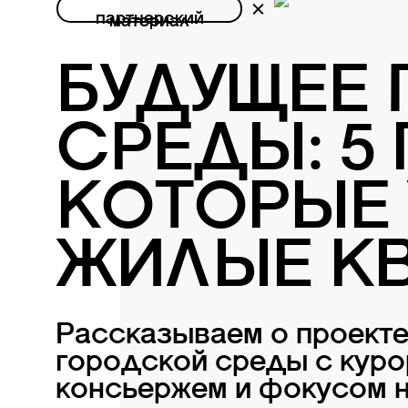
партнерский
материал
БУДУЩЕЕ
СРЕДЫ: 5
КОТОРЫЕ
ЖИЛЫЕ К
Рассказываем о проект
городской среды с куро
консьержем и фокусом н