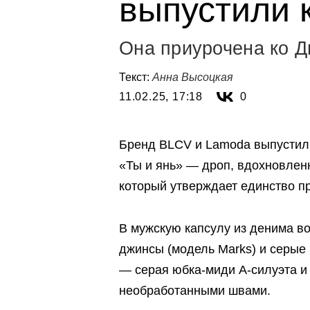
выпустили 
Она приурочена ко Д
Текст:
Анна Высоцкая
11.02.25, 17:18
0
Бренд BLCV и Lamoda выпустил
«Ты и янь» — дроп, вдохновле
который утверждает единство п
В мужскую капсулу из денима во
джинсы (модель Marks) и серые
— серая юбка-миди А-силуэта и
необработанными швами.