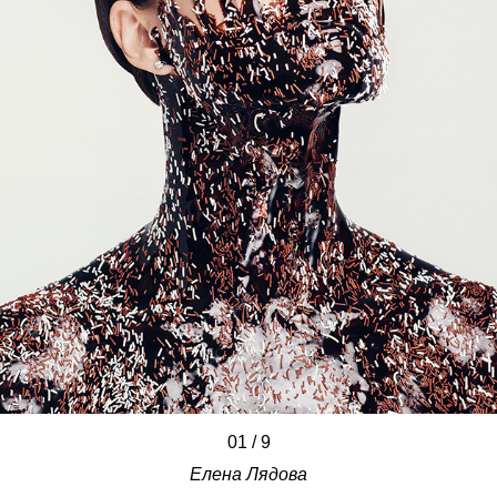
01
/
/
/
/
/
/
/
/
/
9
Елена Лядова