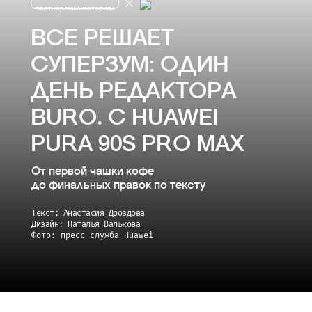
партнерский материал
ВСЕ РЕШАЕТ
СУПЕРЗУМ: ОДИН
ДЕНЬ РЕДАКТОРА
BURO. С HUAWEI
PURA 90S PRO MAX
От первой чашки кофе
до финальных правок по тексту
Текст: Анастасия Дроздова
Дизайн: Наталья Валькова
Фото: пресс-служба Huawei