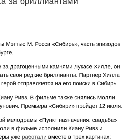
ка за бриллиантами
ны Мэттью М. Росса «Сибирь», часть эпизодов
урге.
е за драгоценными камнями Лукасе Хилле, он
дать свои редкие бриллианты. Партнер Хилла
 герой отправляется на его поиски в Сибирь.
Киану Ривз. В фильме также снялись Молли
аунович. Премьера «Сибири» пройдет 12 июля.
ой мелодрамы «Пункт назначения: свадьба»
 роли в фильме исполнили Киану Ривз и
теры уже
работали
вместе в трех картинах: