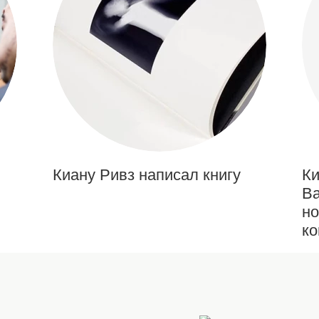
Киану Ривз написал книгу
Ки
Ва
но
к