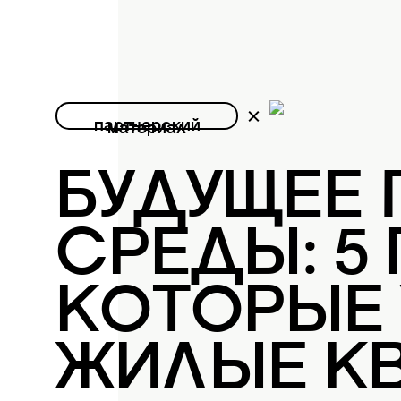
партнерский
материал
БУДУЩЕЕ
СРЕДЫ: 5
КОТОРЫЕ
ЖИЛЫЕ К