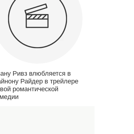
ану Ривз влюбляется в
йнону Райдер в трейлере
вой романтической
омедии