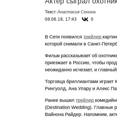
Актер сыграл охотни
Текст:
Анастасия Сенина
08.06.18, 17:43
0
В Сети появился
трейлер
карти
которой снимали в Санкт-Петерб
Фильм рассказывает об охотник
приезжает в Россию, чтобы про
неожиданно исчезает, и главный
Торговца бриллиантами играет 
Рингуолд, Ана Улару и Алекс П
Ранее вышел
трейлер
комедийн
(Destination Wedding). Главные
Вайнона Райдер. Напомним, ак