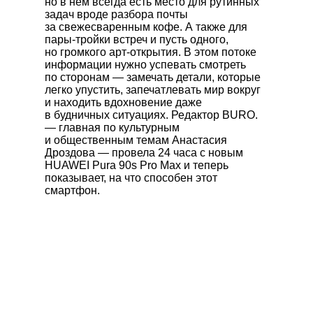
но в нем всегда есть место для рутинных
задач вроде разбора почты
за свежесваренным кофе. А также для
пары-тройки встреч и пусть одного,
но громкого арт-открытия. В этом потоке
информации нужно успевать смотреть
по сторонам — замечать детали, которые
легко упустить, запечатлевать мир вокруг
и находить вдохновение даже
в будничных ситуациях. Редактор BURO.
— главная по культурным
и общественным темам Анастасия
Дроздова — провела 24 часа с новым
HUAWEI Pura 90s Pro Max
и теперь
показывает, на что способен этот
смартфон.