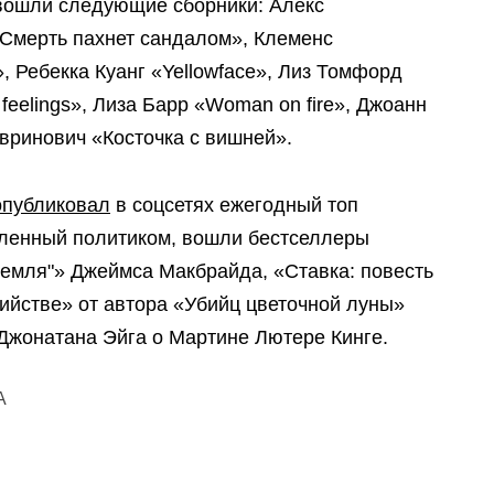
 вошли следующие сборники: Алекс
Смерть пахнет сандалом», Клеменс
 Ребекка Куанг «Yellowface», Лиз Томфорд
 feelings», Лиза Барр «Woman on fire», Джоанн
вринович «Косточка с вишней».
опубликовал
в соцсетях ежегодный топ
авленный политиком, вошли бестселлеры
земля"» Джеймса Макбрайда, «Ставка: повесть
ийстве» от автора «Убийц цветочной луны»
 Джонатана Эйга о Мартине Лютере Кинге.
А