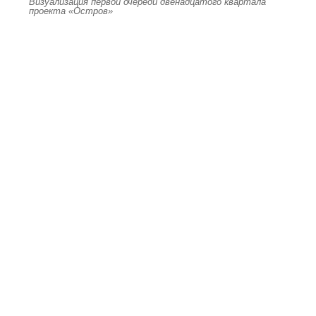
Визуализация первой очереди двенадцатого квартала
проекта «Остров»