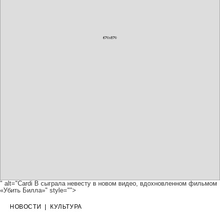
" alt="Cardi B сыграла невесту в новом видео, вдохновленном фильмом
«Убить Билла»" style="">
НОВОСТИ
|
КУЛЬТУРА