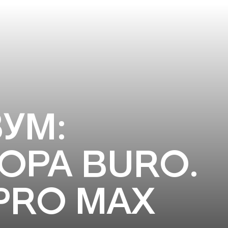
УМ:
ОРА BURO.
 PRO MAX