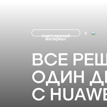
партнерский
материал
ВСЕ РЕШ
ОДИН Д
С HUAWE