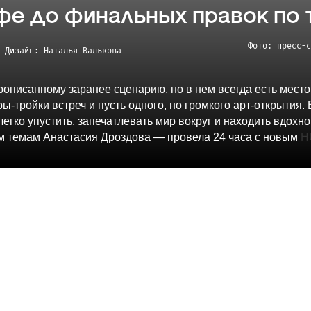
фе до финальных правок по 
Фото: пресс-с
Дизайн: Наталья
Валькова
рописанному заранее сценарию, но в нем всегда есть место
ы-тройки встреч и пусть одного, но громкого арт-открытия
легко упустить, запечатлевать мир вокруг и находить вдох
м темам Анастасия Дроздова — провела 24 часа с новым
H