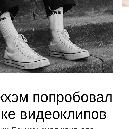
кхэм попробовал
мке видеоклипов