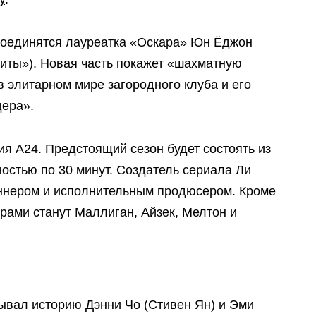
исоединятся лауреатка «Оскара» Юн Ёджон
зиты»). Новая часть покажет «шахматную
в элитарном мире загородного клуба и его
дера».
я A24. Предстоящий сезон будет состоять из
остью по 30 минут. Создатель сериала Ли
ннером и исполнительным продюсером. Кроме
рами станут Маллиган, Айзек, Мелтон и
ывал историю Дэнни Чо (Стивен Ян) и Эми