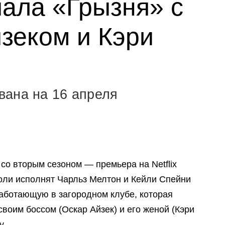
иала «Грызня» с
зеком и Кэри
вана на 16 апреля
со вторым сезоном — премьера на Netflix
роли исполнят Чарльз Мелтон и Кейли Спейни
аботающую в загородном клубе, которая
воим боссом (Оскар Айзек) и его женой (Кэри
y
.