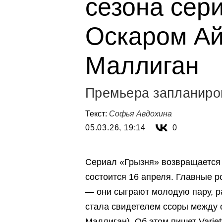
сезона сер
Оскаром Ай
Маллиган
Премьера запланиро
Текст:
Софья Авдохина
05.03.26, 19:14
0
Сериал «Грызня» возвращается 
состоится 16 апреля. Главные 
— они сыграют молодую пару, р
стала свидетелем ссоры между с
Маллиган). Об этом пишет
Variet