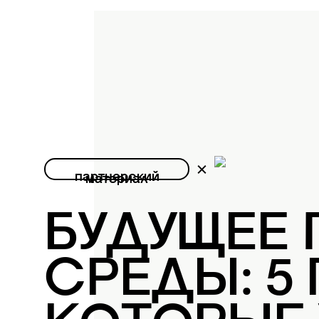
партнерский
материал
БУДУЩЕЕ
СРЕДЫ: 5