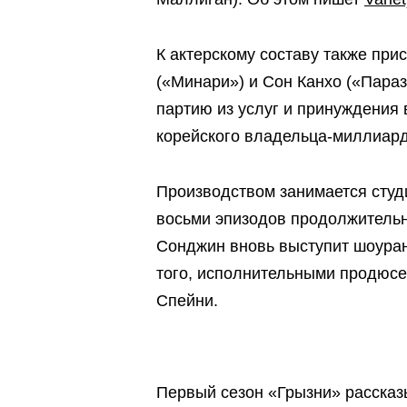
К актерскому составу также пр
(«Минари») и Сон Канхо («Пара
партию из услуг и принуждения 
корейского владельца-миллиар
Производством занимается студи
восьми эпизодов продолжительн
Сонджин вновь выступит шоура
того, исполнительными продюсе
Спейни.
Первый сезон «Грызни» рассказ