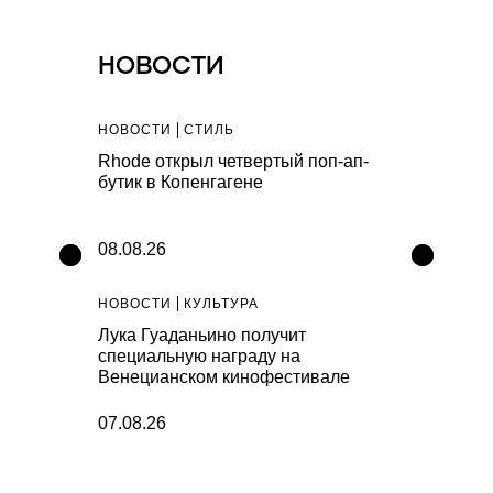
НОВОСТИ
НОВОСТИ
СТИЛЬ
НОВОСТИ
С
ьяковской
Rhode открыл четвертый поп-ап-
Артефакты A
рафии,
бутик в Копенгагене
капсула Vile
ura 90s
коллекциях
08.08.26
07.08.26
НОВОСТИ
КУЛЬТУРА
НОВОСТИ
К
 выпустил
Лука Гуаданьино получит
В простран
специальную награду на
представят
Венецианском кинофестивале
инсталляц
07.08.26
07.08.26