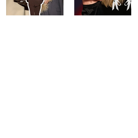
МОДА
ТРЕНДЫ
МОДА
ТРЕНДЫ
Итоги Недели моды в
Лучший подарок — это
Париже — 7 трендов,
вы: вишлист из бантов
которыми запомнился
осенне-зимний сезон
2024
НОВОСТИ
НОВОСТИ
КУЛЬТУРА
Вышел первый трейлер фильма
«Прайм-тайм» с Робертом
Паттинсоном