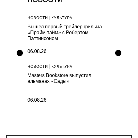
НОВОСТИ
НОВОСТИ
КУЛЬТУРА
НОВОСТИ
С
вода
Вышел первый трейлер фильма
New Balanc
август
«Прайм-тайм» с Робертом
Night Lights
Паттинсоном
06.08.26
06.08.26
НОВОСТИ
КУЛЬТУРА
НОВОСТИ
К
коллекцию
Masters Bookstore выпустил
Генеральны
альманах «Сады»
прогнозиру
сборы «Мст
06.08.26
05.08.26