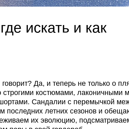
где искать и как
говорит? Да, и теперь не только о пл
со строгими костюмами, лаконичными м
-шортами. Сандалии с перемычкой ме
м последних летних сезонов и обеща
леживаем их эволюцию, подсматривае