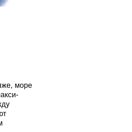
яже, море
акси-
жду
ют
м