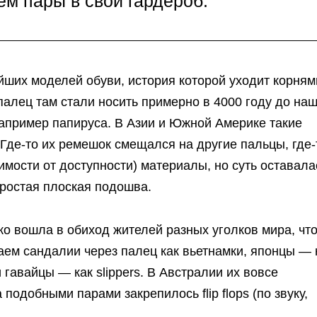
м пары в свой гардероб.
йших моделей обуви, история которой уходит корням
палец там стали носить примерно в 4000 году до на
например папируса. В Азии и Южной Америке такие
Где-то их ремешок смещался на другие пальцы, где-
мости от доступности) материалы, но суть оставала
простая плоская подошва.
ко вошла в обиход жителей разных уголков мира, чт
аем сандалии через палец как вьетнамки, японцы — 
 гавайцы — как slippers. В Австралии их вовсе
 подобными парами закрепилось flip flops (по звуку,